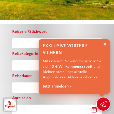
Reiseziel/Stichwort
EXKLUSIVE VORTEILE
SICHERN
Reisekategorie
Mit unserem Newsletter sichern Sie
sich
10 € Willkommensrabatt
und
bleiben stets über aktuelle
Reisedauer
Angebote und Aktionen informiert.
Jetzt anmelden ›
Anreise ab