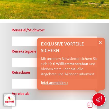
Reiseziel/Stichwort
EXKLUSIVE VORTEILE
SICHERN
Reisekategorie
Mit unserem Newsletter sichern Sie
sich
10 € Willkommensrabatt
und
bleiben stets über aktuelle
Reisedauer
Angebote und Aktionen informiert.
Jetzt anmelden ›
Anreise ab