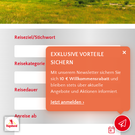
Reiseziel/Stichwort
EXKLUSIVE VORTEILE
SICHERN
Reisekategorie
Mit unserem Newsletter sichern Sie
sich
10 € Willkommensrabatt
und
bleiben stets über aktuelle
Reisedauer
Angebote und Aktionen informiert.
Jetzt anmelden ›
Anreise ab