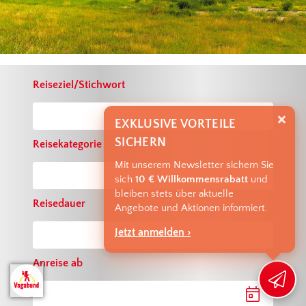
Reiseziel/Stichwort
EXKLUSIVE VORTEILE
SICHERN
Reisekategorie
Mit unserem Newsletter sichern Sie
sich
10 € Willkommensrabatt
und
bleiben stets über aktuelle
Reisedauer
Angebote und Aktionen informiert.
Jetzt anmelden ›
Anreise ab