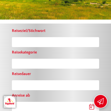
Reiseziel/Stichwort
EXKLUSIVE VORTEILE
SICHERN
Reisekategorie
Mit unserem Newsletter sichern Sie
sich
10 € Willkommensrabatt
und
bleiben stets über aktuelle
Reisedauer
Angebote und Aktionen informiert.
Jetzt anmelden ›
Anreise ab