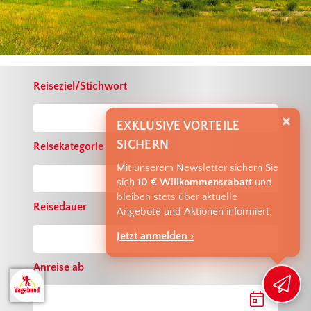
Reiseziel/Stichwort
EXKLUSIVE VORTEILE
SICHERN
Reisekategorie
Mit unserem Newsletter sichern Sie
sich
10 € Willkommensrabatt
und
bleiben stets über aktuelle
Reisedauer
Angebote und Aktionen informiert.
Jetzt anmelden ›
Anreise ab