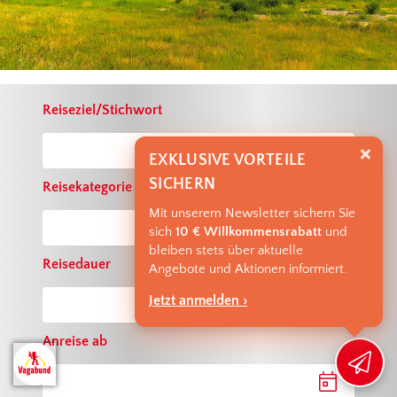
Reiseziel/Stichwort
EXKLUSIVE VORTEILE
SICHERN
Reisekategorie
Mit unserem Newsletter sichern Sie
sich
10 € Willkommensrabatt
und
bleiben stets über aktuelle
Reisedauer
Angebote und Aktionen informiert.
Jetzt anmelden ›
Anreise ab