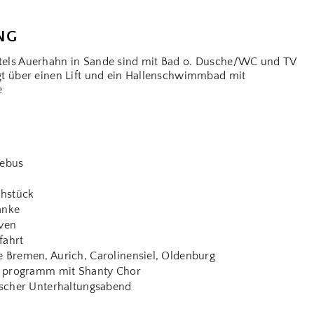
NG
otels Auerhahn in Sande sind mit Bad o. Dusche/WC und TV
ügt über einen Lift und ein Hallenschwimmbad mit
de
sebus
ühstück
EXKLUSIVE VORTEILE
änke
SICHERN
ven
fahrt
Mit unserem Newsletter sichern Sie
Bremen, Aurich, Carolinensiel, Oldenburg
sich
10 € Willkommensrabatt
und
- programm mit Shanty Chor
bleiben stets über aktuelle Angebote
ischer Unterhaltungsabend
und Aktionen informiert.