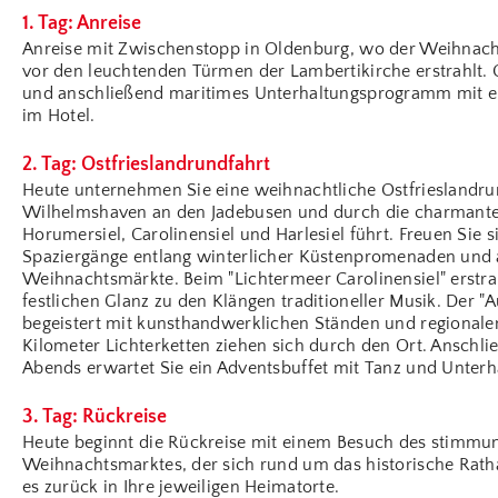
1. Tag: Anreise
Anreise mit Zwischenstopp in Oldenburg, wo der Weihnach
vor den leuchtenden Türmen der Lambertikirche erstrahlt
und anschließend maritimes Unterhaltungsprogramm mit 
im Hotel.
2. Tag: Ostfrieslandrundfahrt
Heute unternehmen Sie eine weihnachtliche Ostfrieslandrun
Wilhelmshaven an den Jadebusen und durch die charmanten 
Horumersiel, Carolinensiel und Harlesiel führt. Freuen Sie 
Spaziergänge entlang winterlicher Küstenpromenaden und 
Weihnachtsmärkte. Beim "Lichtermeer Carolinensiel" erstr
festlichen Glanz zu den Klängen traditioneller Musik. Der 
begeistert mit kunsthandwerklichen Ständen und regionale
Kilometer Lichterketten ziehen sich durch den Ort. Anschli
Abends erwartet Sie ein Adventsbuffet mit Tanz und Unterh
3. Tag: Rückreise
Heute beginnt die Rückreise mit einem Besuch des stimmu
Weihnachtsmarktes, der sich rund um das historische Ratha
es zurück in Ihre jeweiligen Heimatorte.