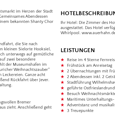
tsmarkt im Herzen der Stadt
HOTELBESCHREIBU
. Gemeinsames Abendessen
einem bekannten Shanty Chor
Ihr Hotel: Die Zimmer des H
ausgestattet. Das Hotel verf
Whirlpool. www.auerhahn.
dfahrt, die Sie nach
kleinen Sielorte Hooksiel,
LEISTUNGEN
sich unterwegs auf gemütliche
auf zwei besondere
Reise im 4 Sterne Fernrei
ahlt der Museumshafen im
Frühstück am Anreisetag
"Auricher Weihnachtszauber"
2 Übernachtungen mit Fr
n Leckereien. Ganze acht
2 Abendessen inkl. 2 Getr
eßend Rückfahrt über Jever.
Stadtführung Wilhelmsha
altung.
geführte Ostfrieslandrund
Besuch Weihnachtsmärkte 
Maritimes Unterhaltungs
ngsvollen Bremer
Adventstanz und musikal
us zieht. Anschließend geht
3 Treuepunkte