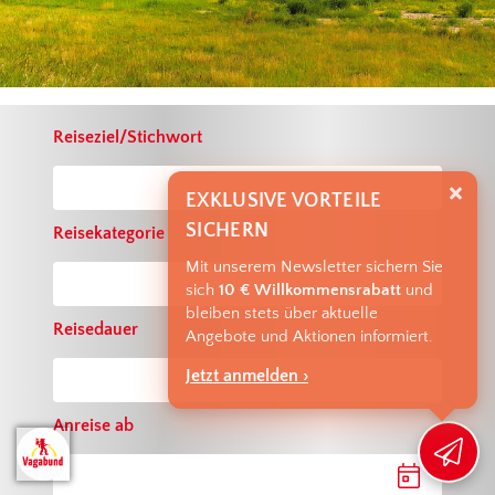
Reiseziel/Stichwort
EXKLUSIVE VORTEILE
SICHERN
Reisekategorie
Mit unserem Newsletter sichern Sie
sich
10 € Willkommensrabatt
und
bleiben stets über aktuelle
Reisedauer
Angebote und Aktionen informiert.
Jetzt anmelden ›
Anreise ab