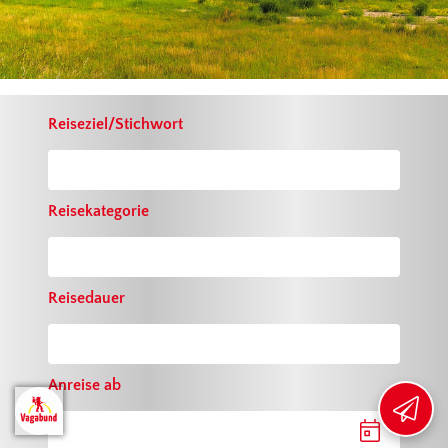
Reiseziel/Stichwort
EXKLUSIVE VORTEILE
SICHERN
Reisekategorie
Mit unserem Newsletter sichern Sie
sich
10 € Willkommensrabatt
und
bleiben stets über aktuelle
Reisedauer
Angebote und Aktionen informiert.
Jetzt anmelden ›
Anreise ab