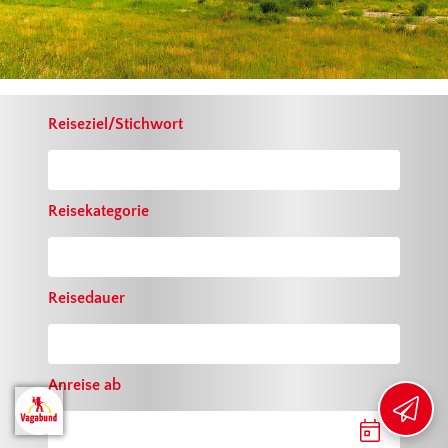
Reiseziel/Stichwort
EXKLUSIVE VORTEILE
SICHERN
Reisekategorie
Mit unserem Newsletter sichern Sie
sich
10 € Willkommensrabatt
und
bleiben stets über aktuelle
Reisedauer
Angebote und Aktionen informiert.
Jetzt anmelden ›
Anreise ab