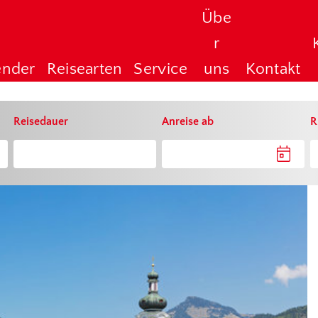
Übe
r
ender
Reisearten
Service
uns
Kontakt
Reisedauer
Anreise ab
R