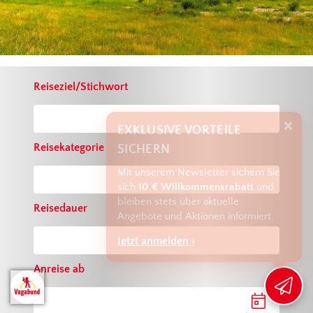
Reiseziel/Stichwort
EXKLUSIVE VORTEILE
SICHERN
Reisekategorie
Mit unserem Newsletter sichern Sie
sich
10 € Willkommensrabatt
und
bleiben stets über aktuelle
Reisedauer
Angebote und Aktionen informiert.
Jetzt anmelden ›
Anreise ab