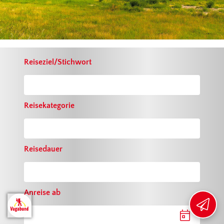
Reiseziel/Stichwort
EXKLUSIVE VORTEILE
SICHERN
Reisekategorie
Mit unserem Newsletter sichern Sie
sich
10 € Willkommensrabatt
und
bleiben stets über aktuelle
Reisedauer
Angebote und Aktionen informiert.
Jetzt anmelden ›
Anreise ab