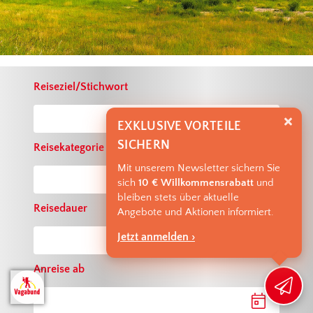
Reiseziel/Stichwort
EXKLUSIVE VORTEILE
SICHERN
Reisekategorie
Mit unserem Newsletter sichern Sie
sich
10 € Willkommensrabatt
und
bleiben stets über aktuelle
Reisedauer
Angebote und Aktionen informiert.
Jetzt anmelden ›
Anreise ab