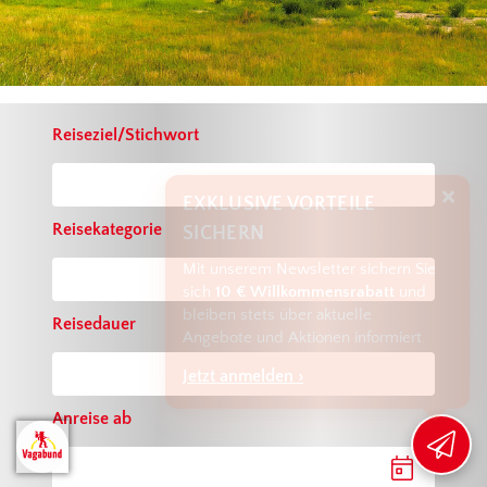
Reiseziel/Stichwort
EXKLUSIVE VORTEILE
SICHERN
Reisekategorie
Mit unserem Newsletter sichern Sie
sich
10 € Willkommensrabatt
und
bleiben stets über aktuelle
Reisedauer
Angebote und Aktionen informiert.
Jetzt anmelden ›
Anreise ab