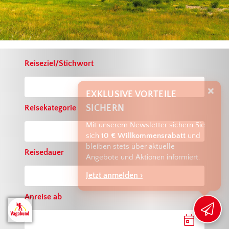
Reiseziel/Stichwort
EXKLUSIVE VORTEILE
SICHERN
Reisekategorie
Mit unserem Newsletter sichern Sie
sich
10 € Willkommensrabatt
und
bleiben stets über aktuelle
Reisedauer
Angebote und Aktionen informiert.
Jetzt anmelden ›
Anreise ab